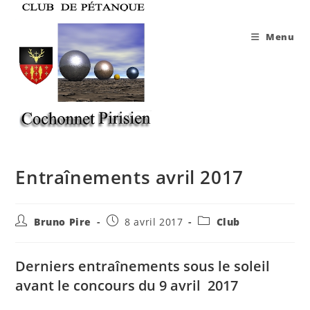
Skip
to
Menu
content
Entraînements avril 2017
Auteur/autrice
Publication
Post
Bruno Pire
8 avril 2017
Club
de
publiée :
category:
la
publication :
Derniers entraînements sous le soleil
avant le concours du 9 avril 2017