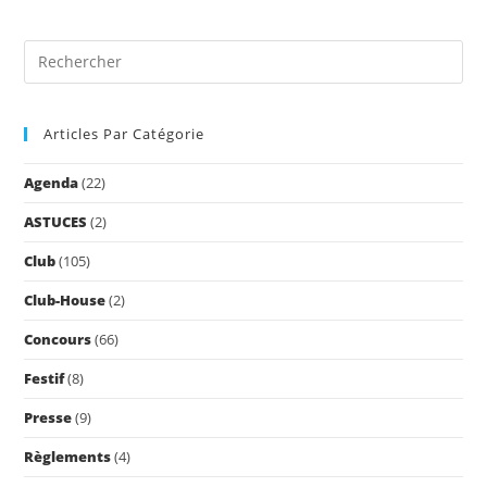
Pre
Es
to
Articles Par Catégorie
clo
the
Agenda
(22)
sea
pan
ASTUCES
(2)
Club
(105)
Club-House
(2)
Concours
(66)
Festif
(8)
Presse
(9)
Règlements
(4)