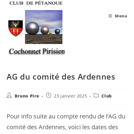
Skip
to
Menu
content
AG du comité des Ardennes
Auteur/autrice
Publication
Post
Bruno Pire
23 janvier 2025
Club
de
publiée :
category:
la
publication :
Pour info suite au compte rendu de l’AG du
comité des Ardennes, voici les dates des