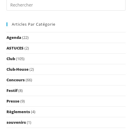
Pre
Es
to
Articles Par Catégorie
clo
the
Agenda
(22)
sea
pan
ASTUCES
(2)
Club
(105)
Club-House
(2)
Concours
(66)
Festif
(8)
Presse
(9)
Règlements
(4)
souvenirs
(1)