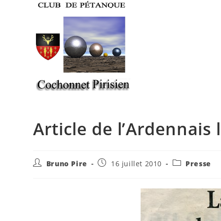
Skip
to
content
Article de l’Ardennais 
Auteur/autrice
Publication
Post
Bruno Pire
16 juillet 2010
Presse
de
publiée :
category:
la
publication :