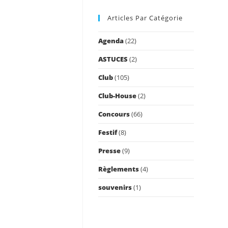
to
Articles Par Catégorie
close
the
Agenda
(22)
search
panel.
ASTUCES
(2)
Club
(105)
Club-House
(2)
Concours
(66)
Festif
(8)
Presse
(9)
Règlements
(4)
souvenirs
(1)