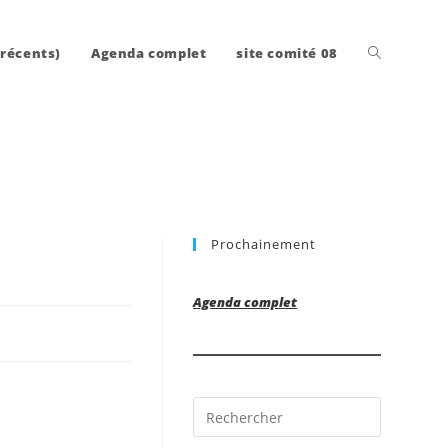
Toggle
 récents)
Agenda complet
site comité 08
website
Prochainement
search
Agenda complet
Press
Escape