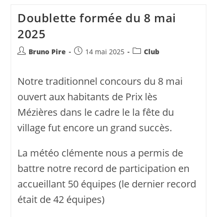
Club
Le
Doublette formée du 8 mai
24
Aout
2025
2025
Auteur/autrice
Publication
Post
Bruno Pire
14 mai 2025
Club
de
publiée :
category:
la
Notre traditionnel concours du 8 mai
publication :
ouvert aux habitants de Prix lès
Mézières dans le cadre le la fête du
village fut encore un grand succès.
La météo clémente nous a permis de
battre notre record de participation en
accueillant 50 équipes (le dernier record
était de 42 équipes)