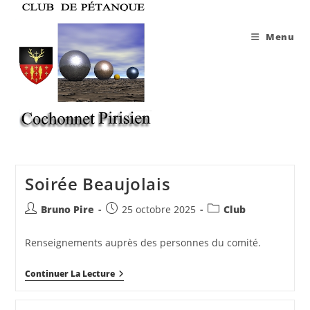
Skip
to
Menu
content
Soirée Beaujolais
Auteur/autrice
Publication
Post
Bruno Pire
25 octobre 2025
Club
de
publiée :
category:
la
Renseignements auprès des personnes du comité.
publication :
Soirée
Continuer La Lecture
Beaujolais