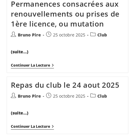
Permanences consacrées aux
renouvellements ou prises de
1ère licence, ou mutation
Auteur/autrice
Publication
Post
Bruno Pire
25 octobre 2025
Club
de
publiée :
category:
la
(suite…)
publication :
Permanences
Continuer La Lecture
Consacrées
Aux
Renouvellements
Repas du club le 24 aout 2025
Ou
Prises
De
Auteur/autrice
Publication
Post
Bruno Pire
25 octobre 2025
Club
1ère
de
publiée :
category:
Licence,
la
Ou
(suite…)
Mutation
publication :
Repas
Continuer La Lecture
Du