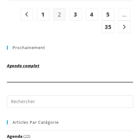
1er
Mai
2025
1
2
3
4
5
…
Go to the previous page
35
Aller à 
Prochainement
Agenda complet
Pre
Es
to
Articles Par Catégorie
clo
the
Agenda
(22)
sea