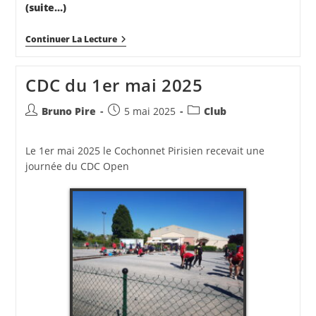
(suite…)
Doublette
Continuer La Lecture
Formée
Du
8
CDC du 1er mai 2025
Mai
2025
Auteur/autrice
Publication
Post
Bruno Pire
5 mai 2025
Club
de
publiée :
category:
la
Le 1er mai 2025 le Cochonnet Pirisien recevait une
publication :
journée du CDC Open