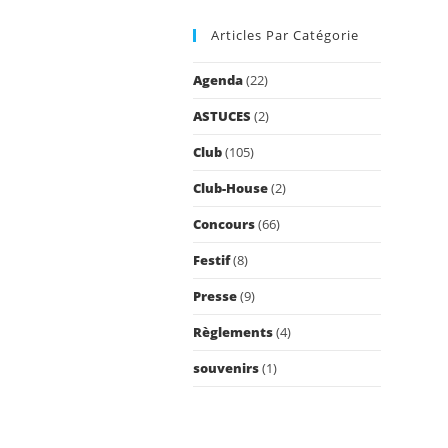
to
Articles Par Catégorie
close
the
Agenda
(22)
search
panel.
ASTUCES
(2)
Club
(105)
Club-House
(2)
Concours
(66)
Festif
(8)
Presse
(9)
Règlements
(4)
souvenirs
(1)