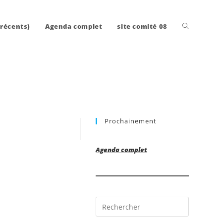
Toggle
 récents)
Agenda complet
site comité 08
website
Prochainement
search
Agenda complet
Press
Escape