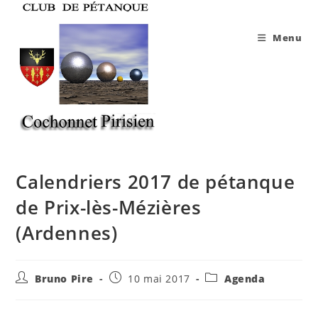
Skip
to
Menu
content
Calendriers 2017 de pétanque
de Prix-lès-Mézières
(Ardennes)
Auteur/autrice
Publication
Post
Bruno Pire
10 mai 2017
Agenda
de
publiée :
category:
la
publication :