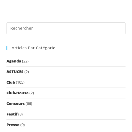
Pre
Es
to
Articles Par Catégorie
clo
the
Agenda
(22)
sea
pan
ASTUCES
(2)
Club
(105)
Club-House
(2)
Concours
(66)
Festif
(8)
Presse
(9)