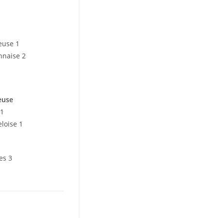
r
euse 1
nnaise 2
euse
 1
loise 1
es 3