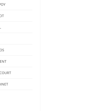
POY
OT
L
H
OS
ENT
NCOURT
INET