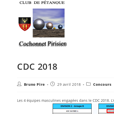
Skip
to
content
CDC 2018
Auteur/autrice
Publication
Post
Bruno Pire
29 avril 2018
Concours
de
publiée :
category:
la
publication :
Les 4 équipes masculines engagées dans le CDC 2018. L’é