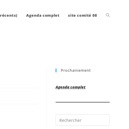
Toggle
 récents)
Agenda complet
site comité 08
website
Prochainement
search
Agenda complet
Press
Escape