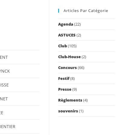
to
Articles Par Catégorie
close
the
Agenda
(22)
search
panel.
ASTUCES
(2)
Club
(105)
Club-House
(2)
ENT
Concours
(66)
YNCK
Festif
(8)
ISSE
Presse
(9)
NET
Règlements
(4)
souvenirs
(1)
EE
ENTIER