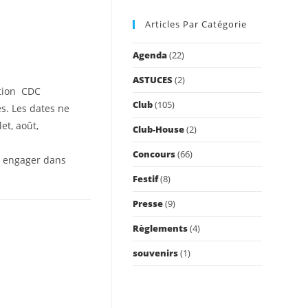
to
Articles Par Catégorie
close
the
Agenda
(22)
search
panel.
ASTUCES
(2)
ition CDC
Club
(105)
s. Les dates ne
et, août,
Club-House
(2)
Concours
(66)
à engager dans
Festif
(8)
Presse
(9)
Règlements
(4)
souvenirs
(1)