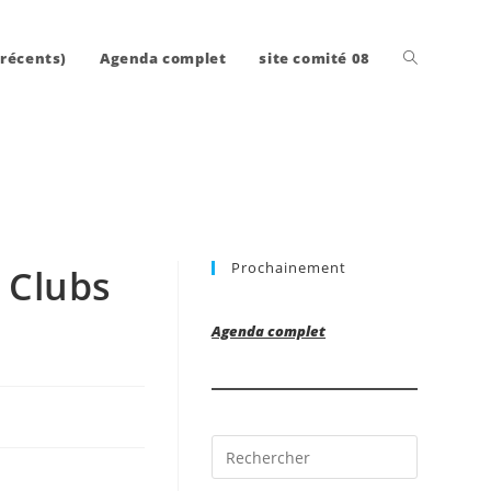
Toggle
 récents)
Agenda complet
site comité 08
website
Prochainement
 Clubs
search
Agenda complet
Press
Escape