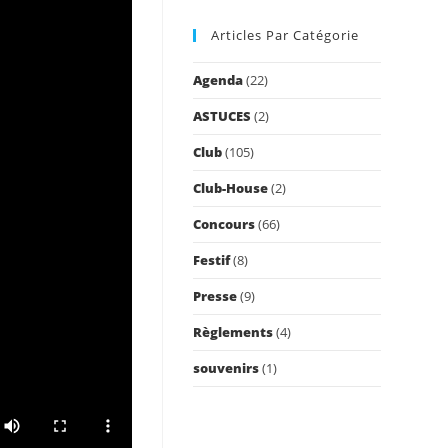
to
Articles Par Catégorie
close
the
Agenda
(22)
search
panel.
ASTUCES
(2)
Club
(105)
Club-House
(2)
Concours
(66)
Festif
(8)
Presse
(9)
Règlements
(4)
souvenirs
(1)