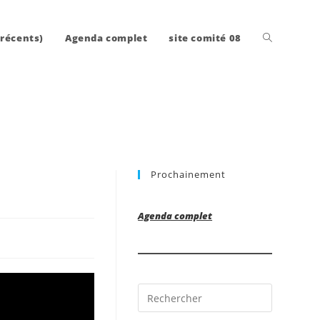
Toggle
 récents)
Agenda complet
site comité 08
website
Prochainement
search
Agenda complet
Press
Escape