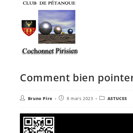
Skip
to
content
Comment bien pointe
Auteur/autrice
Publication
Post
Bruno Pire
8 mars 2023
ASTUCES
de
publiée :
category:
la
publication :