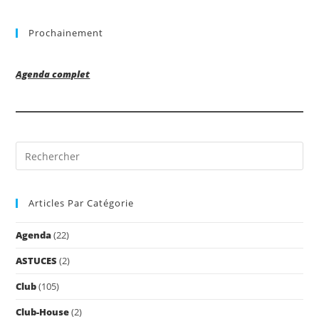
Prochainement
Agenda complet
Pre
Es
to
Articles Par Catégorie
clo
the
Agenda
(22)
sea
pan
ASTUCES
(2)
Club
(105)
Club-House
(2)