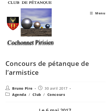
Skip
to
Menu
content
Concours de pétanque de
l’armistice
Auteur/autrice
Publication
Bruno Pire
30 avril 2017
de
publiée :
Post
Agenda
/
Club
/
Concours
la
category:
publication :
Le 6 mai 2017,