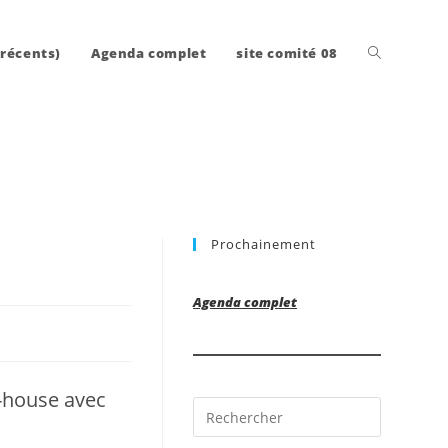
Toggle
 récents)
Agenda complet
site comité 08
website
Prochainement
search
Agenda complet
b-house avec
Press
Escape