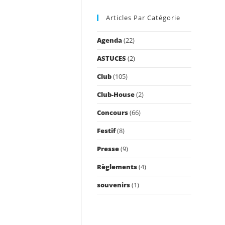
to
Articles Par Catégorie
close
the
Agenda
(22)
search
panel.
ASTUCES
(2)
Club
(105)
Club-House
(2)
Concours
(66)
Festif
(8)
Presse
(9)
Règlements
(4)
souvenirs
(1)