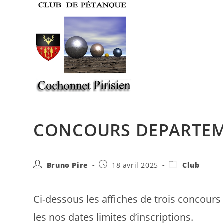
Skip
to
content
CONCOURS DEPARTE
Auteur/autrice
Publication
Post
Bruno Pire
18 avril 2025
Club
de
publiée :
category:
la
publication :
Ci-dessous les affiches de trois concours
les nos dates limites d’inscriptions.