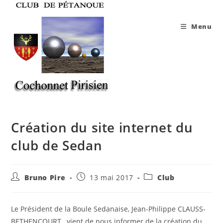
Skip
to
Menu
content
Création du site internet du
club de Sedan
Auteur/autrice
Publication
Post
Bruno Pire
13 mai 2017
Club
de
publiée :
category:
la
publication :
Le Président de la Boule Sedanaise, Jean-Philippe CLAUSS-
BETHENCOURT, vient de nous informer de la création du