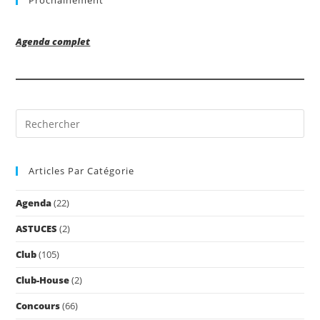
Prochainement
Agenda complet
Pre
Es
to
Articles Par Catégorie
clo
the
Agenda
(22)
sea
pan
ASTUCES
(2)
Club
(105)
Club-House
(2)
Concours
(66)