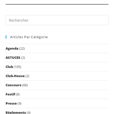
Pre
Es
to
Articles Par Catégorie
clo
the
Agenda
(22)
sea
pan
ASTUCES
(2)
Club
(105)
Club-House
(2)
Concours
(66)
Festif
(8)
Presse
(9)
Règlements
(4)