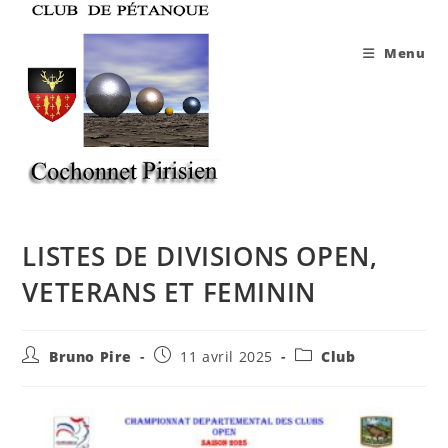
Skip
to
Menu
content
LISTES DE DIVISIONS OPEN,
VETERANS ET FEMININ
Auteur/autrice
Publication
Post
Bruno Pire
11 avril 2025
Club
de
publiée :
category:
la
publication :