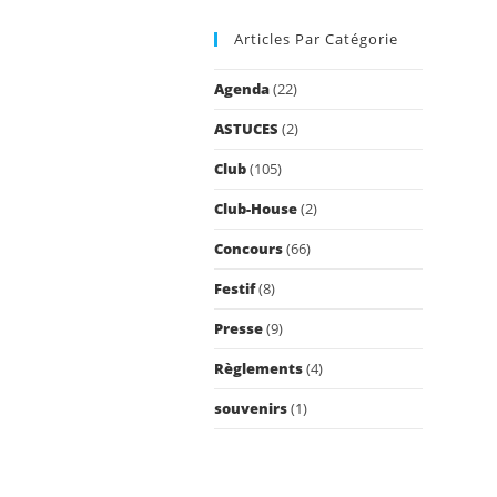
to
Articles Par Catégorie
close
the
Agenda
(22)
search
panel.
ASTUCES
(2)
Club
(105)
Club-House
(2)
Concours
(66)
Festif
(8)
Presse
(9)
Règlements
(4)
souvenirs
(1)