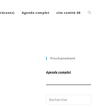
Toggle
 récents)
Agenda complet
site comité 08
website
Prochainement
search
Agenda complet
Press
Escape