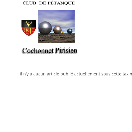
Skip
to
content
Il n’y a aucun article publié actuellement sous cette taxi