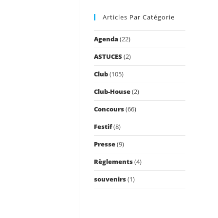
to
Articles Par Catégorie
close
the
Agenda
(22)
search
panel.
ASTUCES
(2)
Club
(105)
Club-House
(2)
Concours
(66)
Festif
(8)
Presse
(9)
Règlements
(4)
souvenirs
(1)