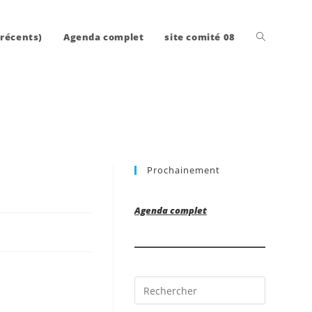
Toggle
 récents)
Agenda complet
site comité 08
website
Prochainement
search
Agenda complet
Press
Escape