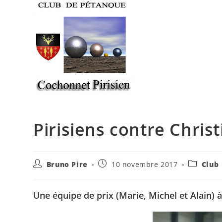
Skip
to
content
Pirisiens contre Chris
Auteur/autrice
Publication
Post
Bruno Pire
10 novembre 2017
Club
de
publiée :
category:
la
publication :
Une équipe de prix (Marie, Michel et Alain) 