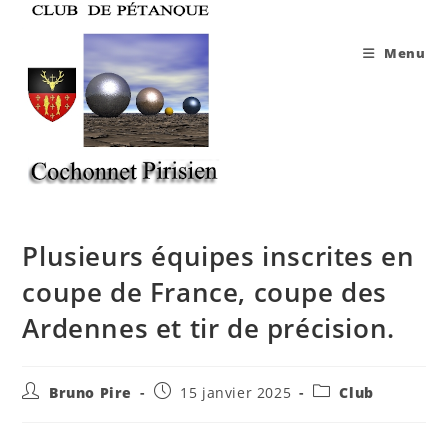
Skip
to
Menu
content
Plusieurs équipes inscrites en
coupe de France, coupe des
Ardennes et tir de précision.
Auteur/autrice
Publication
Post
Bruno Pire
15 janvier 2025
Club
de
publiée :
category:
la
publication :