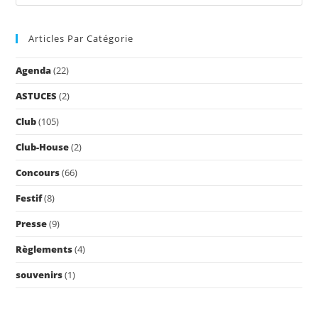
Es
to
Articles Par Catégorie
clo
the
Agenda
(22)
sea
pan
ASTUCES
(2)
Club
(105)
Club-House
(2)
Concours
(66)
Festif
(8)
Presse
(9)
Règlements
(4)
souvenirs
(1)