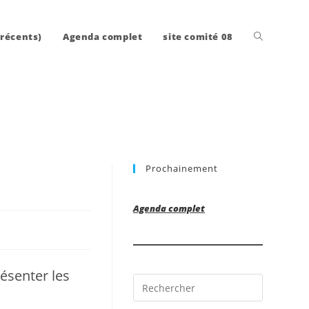
Toggle
 récents)
Agenda complet
site comité 08
website
Prochainement
search
Agenda complet
ésenter les
Press
Escape