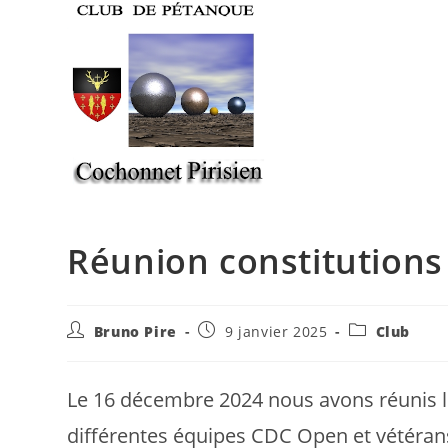
Skip
to
content
Réunion constitutions
Auteur/autrice
Publication
Post
Bruno Pire
9 janvier 2025
Club
de
publiée :
category:
la
publication :
Le 16 décembre 2024 nous avons réunis le
différentes équipes CDC Open et vétéran