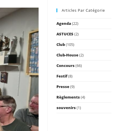
to
Articles Par Catégorie
close
the
Agenda
(22)
search
panel.
ASTUCES
(2)
Club
(105)
Club-House
(2)
Concours
(66)
Festif
(8)
Presse
(9)
Règlements
(4)
souvenirs
(1)