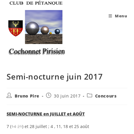
Skip
to
Menu
content
Semi-nocturne juin 2017
Auteur/autrice
Publication
Post
Bruno Pire
30 juin 2017
Concours
de
publiée :
category:
la
publication :
SEMI-NOCTURNE en JUILLET et AOÛT
7 (
14
21
) et 28 juillet ; 4 , 11, 18 et 25 août