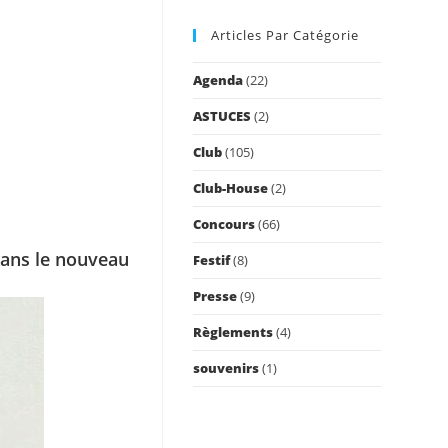
to
Articles Par Catégorie
close
the
Agenda
(22)
search
panel.
ASTUCES
(2)
Club
(105)
Club-House
(2)
Concours
(66)
dans le nouveau
Festif
(8)
Presse
(9)
Règlements
(4)
souvenirs
(1)