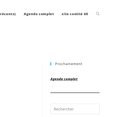
Toggle
 récents)
Agenda complet
site comité 08
website
Prochainement
search
Agenda complet
Press
Escape