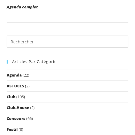
Agenda complet
Pre
Es
to
Articles Par Catégorie
clo
the
Agenda
(22)
sea
pan
ASTUCES
(2)
Club
(105)
Club-House
(2)
Concours
(66)
Festif
(8)