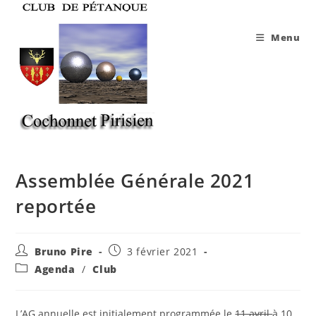
Skip
to
Menu
content
Assemblée Générale 2021
reportée
Auteur/autrice
Publication
Bruno Pire
3 février 2021
de
publiée :
Post
Agenda
/
Club
la
category:
publication :
L’AG annuelle est initialement programmée le
11 avril
à 10