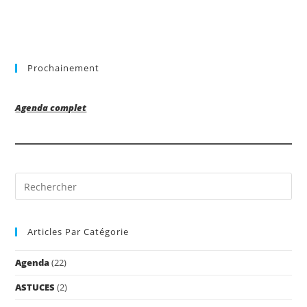
Prochainement
Agenda complet
Pre
Es
to
Articles Par Catégorie
clo
the
Agenda
(22)
sea
pan
ASTUCES
(2)