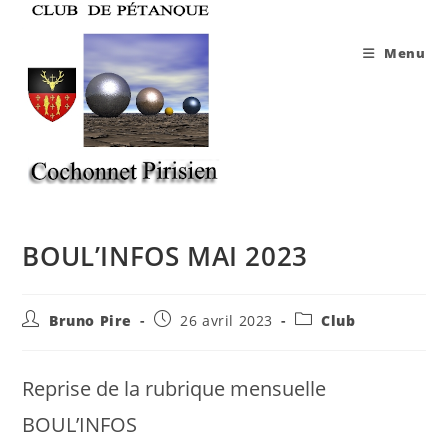
Skip
to
Menu
content
BOUL’INFOS MAI 2023
Auteur/autrice
Publication
Post
Bruno Pire
26 avril 2023
Club
de
publiée :
category:
la
publication :
Reprise de la rubrique mensuelle
BOUL’INFOS