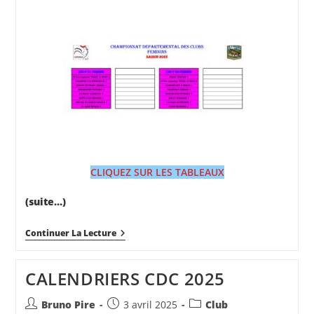
CLIQUEZ SUR LES TABLEAUX
(suite…)
LISTES
Continuer La Lecture
DE
DIVISIONS
OPEN,
CALENDRIERS CDC 2025
VETERANS
ET
FEMININ
Auteur/autrice
Publication
Post
Bruno Pire
3 avril 2025
Club