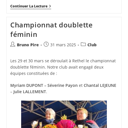
Boulodrome
Continuer La Lecture
R.
MAS
Championnat doublette
féminin
Auteur/autrice
Publication
Post
Bruno Pire
31 mars 2025
Club
de
publiée :
category:
la
Les 29 et 30 mars se déroulait à Rethel le championnat
publication :
doublette féminin. Notre club avait engagé deux
équipes constituées de :
Myriam DUPONT – Séverine Payon
et
Chantal LEJEUNE
–
Julie LALLEMENT
.