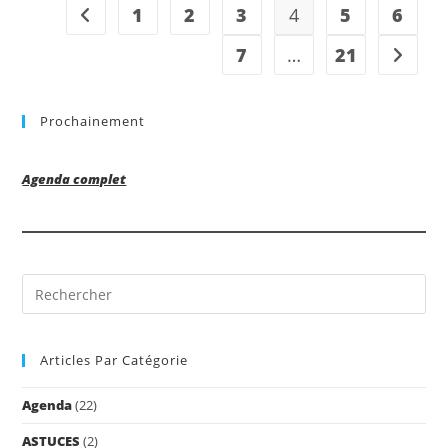
1
2
3
4
5
6
Go to the previous page
7
…
21
Aller à 
Prochainement
Agenda complet
Pre
Es
to
Articles Par Catégorie
clo
the
Agenda
(22)
sea
pan
ASTUCES
(2)