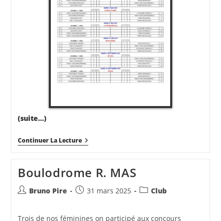
(suite…)
CALENDRIERS
Continuer La Lecture
CDC
2025
Boulodrome R. MAS
Auteur/autrice
Publication
Post
Bruno Pire
31 mars 2025
Club
de
publiée :
category:
la
Trois de nos féminines on participé aux concours