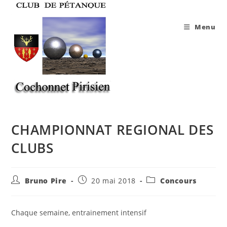
Skip
to
Menu
content
CHAMPIONNAT REGIONAL DES
CLUBS
Auteur/autrice
Publication
Post
Bruno Pire
20 mai 2018
Concours
de
publiée :
category:
la
publication :
Chaque semaine, entrainement intensif