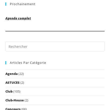
Prochainement
Agenda complet
Pre
Es
to
Articles Par Catégorie
clo
the
Agenda
(22)
sea
pan
ASTUCES
(2)
Club
(105)
Club-House
(2)
Concours
(66)