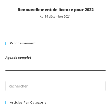
Renouvellement de licence pour 2022
14 décembre 2021
Prochainement
Agenda complet
Pre
Es
to
Articles Par Catégorie
clo
the