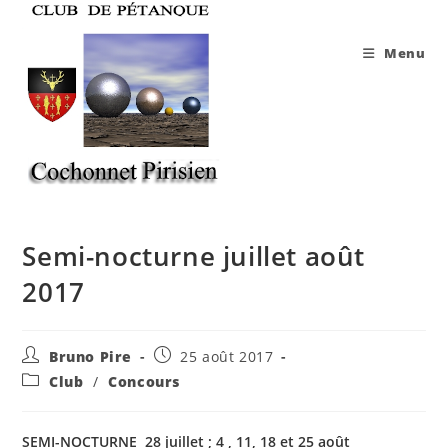
Skip
to
Menu
content
Semi-nocturne juillet août
2017
Auteur/autrice
Publication
Bruno Pire
25 août 2017
de
publiée :
Post
Club
/
Concours
la
category:
publication :
SEMI-NOCTURNE 28 juillet ; 4 , 11, 18 et 25 août