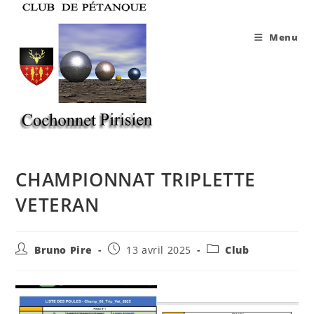
Skip
to
Menu
content
CHAMPIONNAT TRIPLETTE
VETERAN
Auteur/autrice
Publication
Post
Bruno Pire
13 avril 2025
Club
de
publiée :
category:
la
publication :