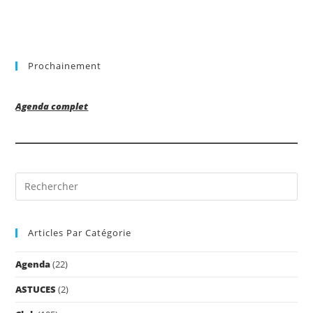
Prochainement
Agenda complet
Pre
Es
to
Articles Par Catégorie
clo
the
Agenda
(22)
sea
pan
ASTUCES
(2)