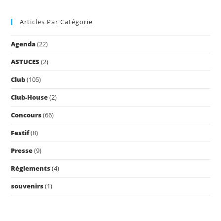
to
Articles Par Catégorie
clo
the
Agenda
(22)
sea
pan
ASTUCES
(2)
Club
(105)
Club-House
(2)
Concours
(66)
Festif
(8)
Presse
(9)
Règlements
(4)
souvenirs
(1)