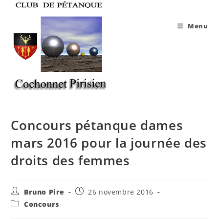
Skip
to
Menu
content
Concours pétanque dames
mars 2016 pour la journée des
droits des femmes
Auteur/autrice
Publication
Bruno Pire
26 novembre 2016
de
publiée :
Post
Concours
la
category:
publication :