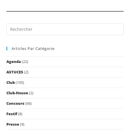
Pre
Es
to
Articles Par Catégorie
clo
the
Agenda
(22)
sea
pan
ASTUCES
(2)
Club
(105)
Club-House
(2)
Concours
(66)
Festif
(8)
Presse
(9)