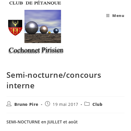
Skip
to
Menu
content
Semi-nocturne/concours
interne
Auteur/autrice
Publication
Post
Bruno Pire
19 mai 2017
Club
de
publiée :
category:
la
publication :
SEMI-NOCTURNE en JUILLET et août