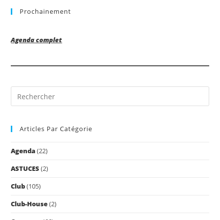
Prochainement
Agenda complet
Pre
Es
to
Articles Par Catégorie
clo
the
Agenda
(22)
sea
pan
ASTUCES
(2)
Club
(105)
Club-House
(2)