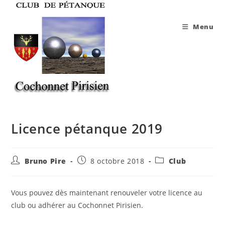
Skip
to
Menu
content
Licence pétanque 2019
Auteur/autrice
Publication
Post
Bruno Pire
8 octobre 2018
Club
de
publiée :
category:
la
publication :
Vous pouvez dès maintenant renouveler votre licence au
club ou adhérer au Cochonnet Pirisien.