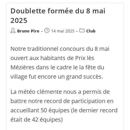
Club
Le
Doublette formée du 8 mai
24
Aout
2025
2025
Auteur/autrice
Publication
Post
Bruno Pire
14 mai 2025
Club
de
publiée :
category:
la
Notre traditionnel concours du 8 mai
publication :
ouvert aux habitants de Prix lès
Mézières dans le cadre le la fête du
village fut encore un grand succès.
La météo clémente nous a permis de
battre notre record de participation en
accueillant 50 équipes (le dernier record
était de 42 équipes)