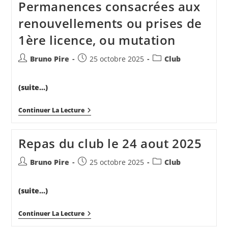
Permanences consacrées aux
renouvellements ou prises de
1ère licence, ou mutation
Auteur/autrice
Publication
Post
Bruno Pire
25 octobre 2025
Club
de
publiée :
category:
la
(suite…)
publication :
Permanences
Continuer La Lecture
Consacrées
Aux
Renouvellements
Repas du club le 24 aout 2025
Ou
Prises
De
Auteur/autrice
Publication
Post
Bruno Pire
25 octobre 2025
Club
1ère
de
publiée :
category:
Licence,
la
Ou
(suite…)
Mutation
publication :
Repas
Continuer La Lecture
Du