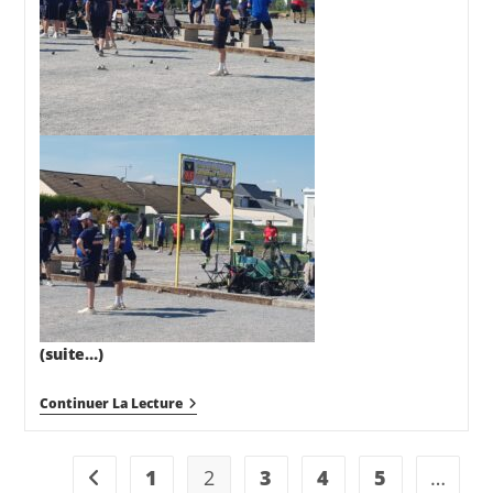
(suite…)
CDC
Continuer La Lecture
Du
1er
Mai
2025
1
2
3
4
5
…
Go to the previous page