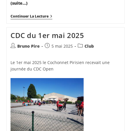
(suite…)
Doublette
Continuer La Lecture
Formée
Du
8
CDC du 1er mai 2025
Mai
2025
Auteur/autrice
Publication
Post
Bruno Pire
5 mai 2025
Club
de
publiée :
category:
la
Le 1er mai 2025 le Cochonnet Pirisien recevait une
publication :
journée du CDC Open