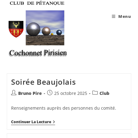
Skip
to
Menu
content
Soirée Beaujolais
Auteur/autrice
Publication
Post
Bruno Pire
25 octobre 2025
Club
de
publiée :
category:
la
Renseignements auprès des personnes du comité.
publication :
Soirée
Continuer La Lecture
Beaujolais