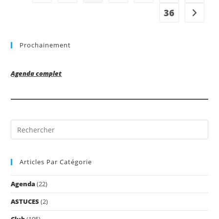
36
Aller à 
Prochainement
Agenda complet
Pre
Es
to
Articles Par Catégorie
clo
the
Agenda
(22)
sea
pan
ASTUCES
(2)