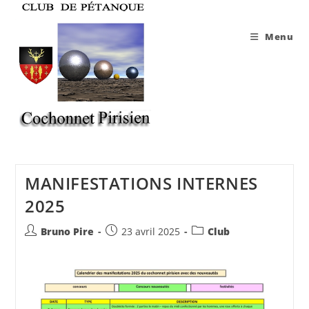
Skip
to
Menu
content
MANIFESTATIONS INTERNES
2025
Auteur/autrice
Publication
Post
Bruno Pire
23 avril 2025
Club
de
publiée :
category:
la
publication :