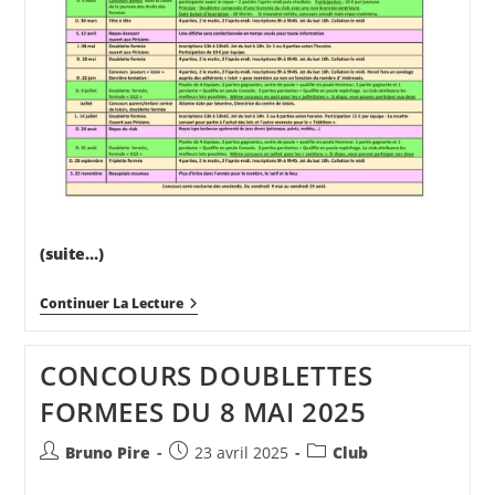
(suite…)
MANIFESTATIONS
Continuer La Lecture
INTERNES
2025
CONCOURS DOUBLETTES
FORMEES DU 8 MAI 2025
Auteur/autrice
Publication
Post
Bruno Pire
23 avril 2025
Club
de
publiée :
category: