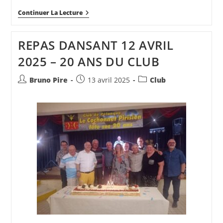
CHAMPIONNAT
Continuer La Lecture
TRIPLETTE
VETERAN
REPAS DANSANT 12 AVRIL
2025 – 20 ANS DU CLUB
Auteur/autrice
Publication
Post
Bruno Pire
13 avril 2025
Club
de
publiée :
category:
la
publication :