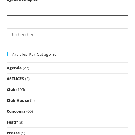
Pre
Es
to
Articles Par Catégorie
clo
the
Agenda
(22)
sea
pan
ASTUCES
(2)
Club
(105)
Club-House
(2)
Concours
(66)
Festif
(8)
Presse
(9)