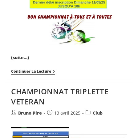
(suite…)
CONCOURS
Continuer La Lecture
DEPARTEMENTAUX
CHAMPIONNAT TRIPLETTE
VETERAN
Auteur/autrice
Publication
Post
Bruno Pire
13 avril 2025
Club
de
publiée :
category:
la
publication :