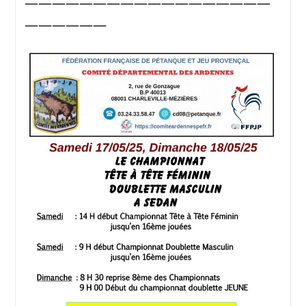
——————————————————
——————