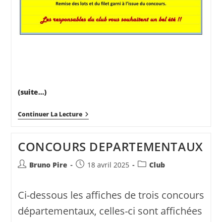
(suite…)
CONCOURS
Continuer La Lecture
DOUBLETTES
FORMEES
DU
CONCOURS DEPARTEMENTAUX
8
MAI
2025
Auteur/autrice
Publication
Post
Bruno Pire
18 avril 2025
Club
de
publiée :
category:
la
Ci-dessous les affiches de trois concours
publication :
départementaux, celles-ci sont affichées