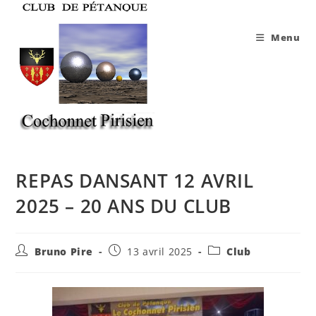
Skip
to
Menu
content
REPAS DANSANT 12 AVRIL
2025 – 20 ANS DU CLUB
Auteur/autrice
Publication
Post
Bruno Pire
13 avril 2025
Club
de
publiée :
category:
la
publication :