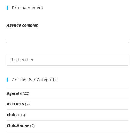
Prochainement
Agenda complet
Pre
Es
to
Articles Par Catégorie
clo
the
Agenda
(22)
sea
pan
ASTUCES
(2)
Club
(105)
Club-House
(2)