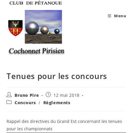
Skip
to
Menu
content
Tenues pour les concours
Auteur/autrice
Publication
Bruno Pire
12 mai 2018
de
publiée :
Post
Concours
/
Règlements
la
category:
publication :
Rappel des directives du Grand Est concernant les tenues
pour les championnats