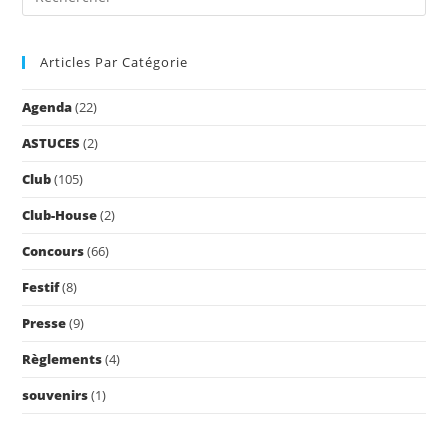
Es
to
Articles Par Catégorie
clo
the
Agenda
(22)
sea
pan
ASTUCES
(2)
Club
(105)
Club-House
(2)
Concours
(66)
Festif
(8)
Presse
(9)
Règlements
(4)
souvenirs
(1)