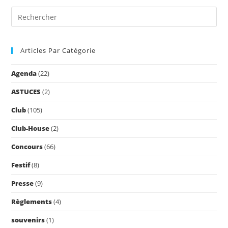
Pre
Es
to
Articles Par Catégorie
clo
the
Agenda
(22)
sea
pan
ASTUCES
(2)
Club
(105)
Club-House
(2)
Concours
(66)
Festif
(8)
Presse
(9)
Règlements
(4)
souvenirs
(1)