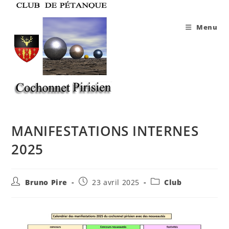
Skip
to
Menu
content
MANIFESTATIONS INTERNES
2025
Auteur/autrice
Publication
Post
Bruno Pire
23 avril 2025
Club
de
publiée :
category:
la
publication :